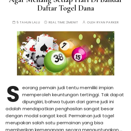
Daftar Togel Dana
5 TAHUN LALU
REAL TIME:
2MENIT
OLEH
RYAN PARKER
S
eorang pemain judi tentu memiliki impian
memperoleh keuntungan tertinggi. Tak dapat
dipungkiri, bahwa tujuan dari game judi ini
adalah mendapatkan penghasilan sangat besar
dengan modal sangat kecil. Permainan judi togel
merupakan salah satu permainan yang bisa
memberikan kemenangan secara menguntungkan….