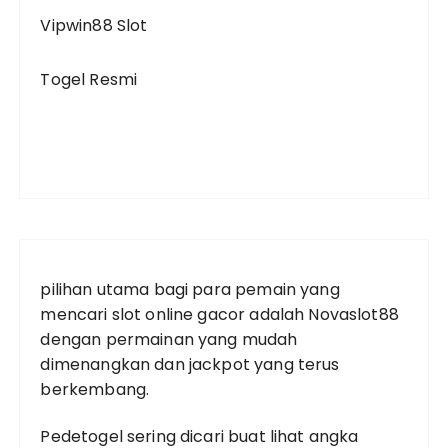
Vipwin88 Slot
Togel Resmi
pilihan utama bagi para pemain yang
mencari slot online gacor adalah
Novaslot88
dengan permainan yang mudah
dimenangkan dan jackpot yang terus
berkembang.
Pedetogel
sering dicari buat lihat angka