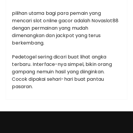
pilihan utama bagi para pemain yang
mencari slot online gacor adalah
Novaslot88
dengan permainan yang mudah
dimenangkan dan jackpot yang terus
berkembang.
Pedetogel
sering dicari buat lihat angka
terbaru. Interface-nya simpel, bikin orang
gampang nemuin hasil yang diinginkan.
Cocok dipakai sehari-hari buat pantau
pasaran.