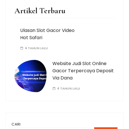
Artikel Terbaru
Ulasan Slot Gacor Video
Hot Safari
4 TAHUN LALU
Website Judi Slot Online
Gacor Terpercaya Deposit
Via Dana
4 TAHUN LALU
CARI