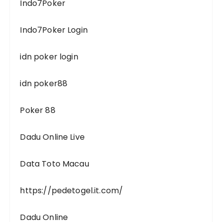
Indo7Poker
Indo7Poker Login
idn poker login
idn poker88
Poker 88
Dadu Online Live
Data Toto Macau
https://pedetogel.it.com/
Dadu Online