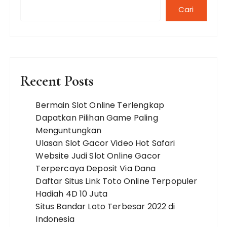
Cari
Recent Posts
Bermain Slot Online Terlengkap
Dapatkan Pilihan Game Paling
Menguntungkan
Ulasan Slot Gacor Video Hot Safari
Website Judi Slot Online Gacor
Terpercaya Deposit Via Dana
Daftar Situs Link Toto Online Terpopuler
Hadiah 4D 10 Juta
Situs Bandar Loto Terbesar 2022 di
Indonesia