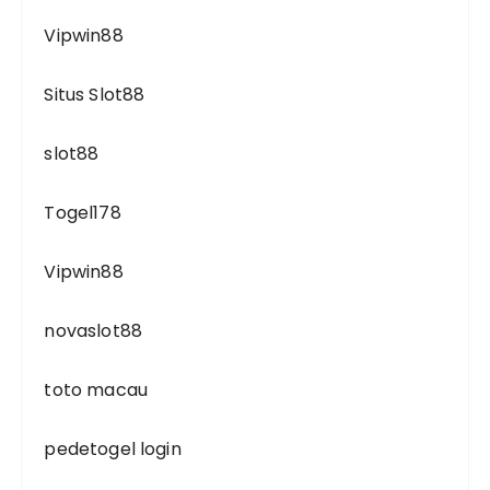
Vipwin88
Situs Slot88
slot88
Togel178
Vipwin88
novaslot88
toto macau
pedetogel login