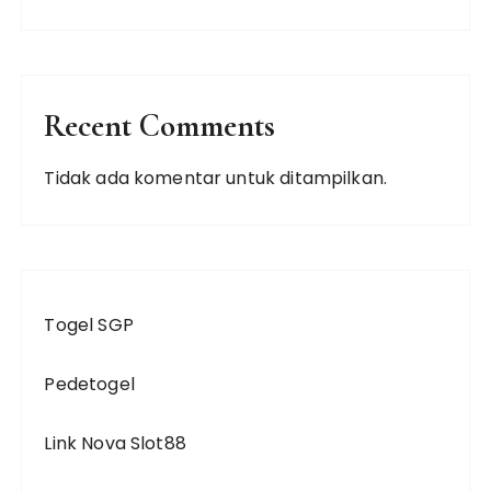
Recent Comments
Tidak ada komentar untuk ditampilkan.
Togel SGP
Pedetogel
Link Nova Slot88