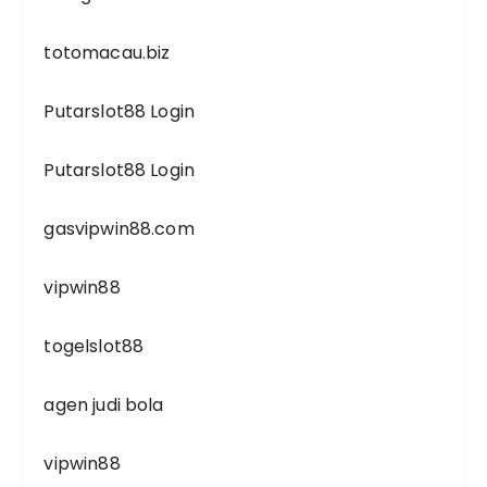
totomacau.biz
Putarslot88 Login
Putarslot88 Login
gasvipwin88.com
vipwin88
togelslot88
agen judi bola
vipwin88