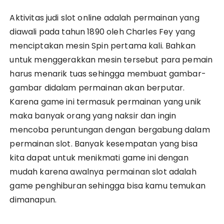
Aktivitas judi slot online adalah permainan yang
diawali pada tahun 1890 oleh Charles Fey yang
menciptakan mesin Spin pertama kali. Bahkan
untuk menggerakkan mesin tersebut para pemain
harus menarik tuas sehingga membuat gambar-
gambar didalam permainan akan berputar.
Karena game ini termasuk permainan yang unik
maka banyak orang yang naksir dan ingin
mencoba peruntungan dengan bergabung dalam
permainan slot. Banyak kesempatan yang bisa
kita dapat untuk menikmati game ini dengan
mudah karena awalnya permainan slot adalah
game penghiburan sehingga bisa kamu temukan
dimanapun.