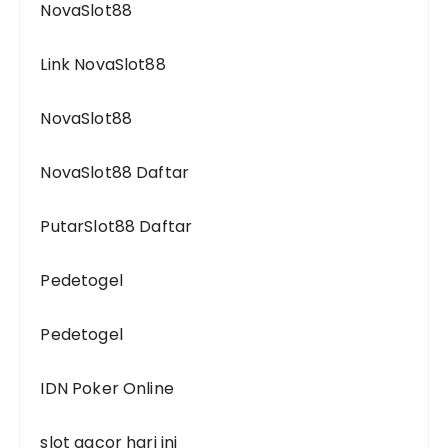
NovaSlot88
Link NovaSlot88
NovaSlot88
NovaSlot88 Daftar
PutarSlot88 Daftar
Pedetogel
Pedetogel
IDN Poker Online
slot gacor hari ini