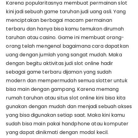
Karena popularitasnya membuat permainan slot
kini jadi sebuah game taruhan judi uang asli. Yang
menciptakan berbagai macam permainan
terbaru dan hanya bisa kamu temukan dirumah
taruhan atau casino. Game ini membuat orang-
orang telah mengenal bagaimana cara dapatkan
uang dengan jumlah yang sangat mudah. Maka
dengan begitu aktivitas judi slot online hadir
sebagai game terbaru dijaman yang sudah
modern dan mempermudah semua slotter untuk
bisa main dengan gampang. Karena memang
rumah taruhan atau situs slot online kini bisa kita
gunakan dengan mudah dan menjadi sebuah akses
yang bisa digunakan setiap saat. Maka kini kamu
sudah bisa main pakai handphone atau komputer
yang dapat dinikmati dengan modal kecil.