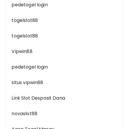
pedetogel login
togelslot88
togelslot88
Vipwin88
pedetogel login
situs vipwin88
Link Slot Desposit Dana
novaslot88