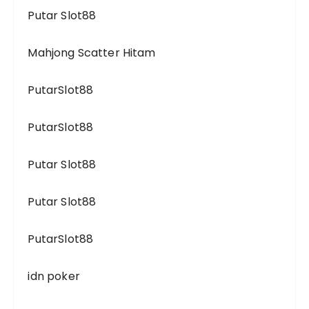
Putar Slot88
Mahjong Scatter Hitam
PutarSlot88
PutarSlot88
Putar Slot88
Putar Slot88
PutarSlot88
idn poker