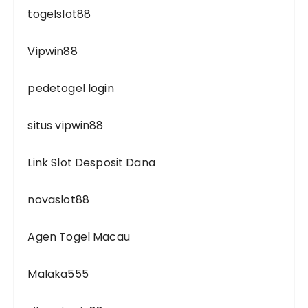
togelslot88
Vipwin88
pedetogel login
situs vipwin88
Link Slot Desposit Dana
novaslot88
Agen Togel Macau
Malaka555