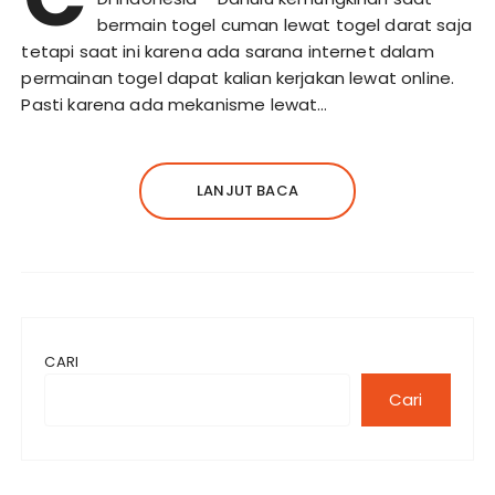
bermain togel cuman lewat togel darat saja
tetapi saat ini karena ada sarana internet dalam
permainan togel dapat kalian kerjakan lewat online.
Pasti karena ada mekanisme lewat…
LANJUT BACA
CARI
Cari