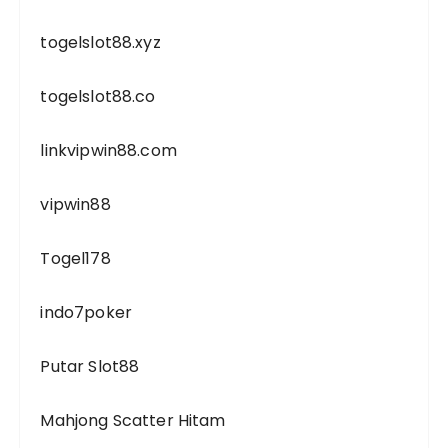
togelslot88.xyz
togelslot88.co
linkvipwin88.com
vipwin88
Togel178
indo7poker
Putar Slot88
Mahjong Scatter Hitam