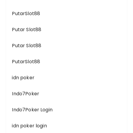
PutarSlot88
Putar Slot88
Putar Slot88
PutarSlot88
idn poker
Indo7Poker
Indo7Poker Login
idn poker login