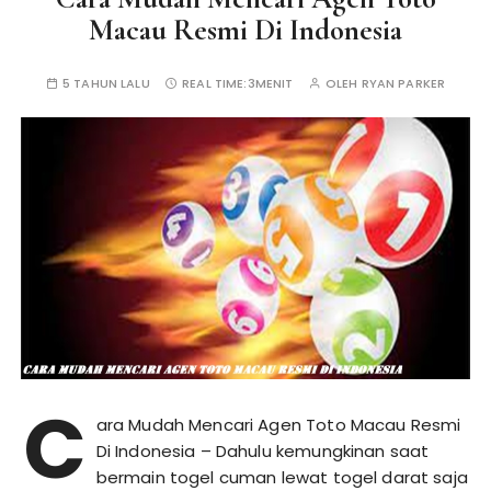
Macau Resmi Di Indonesia
5 TAHUN LALU
REAL TIME:
3MENIT
OLEH
RYAN PARKER
C
ara Mudah Mencari Agen Toto Macau Resmi
Di Indonesia – Dahulu kemungkinan saat
bermain togel cuman lewat togel darat saja