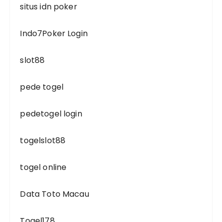
situs idn poker
Indo7Poker Login
slot88
pede togel
pedetogel login
togelslot88
togel online
Data Toto Macau
Togel178