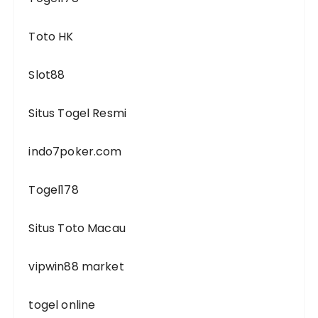
Toto HK
Slot88
Situs Togel Resmi
indo7poker.com
Togel178
Situs Toto Macau
vipwin88 market
togel online