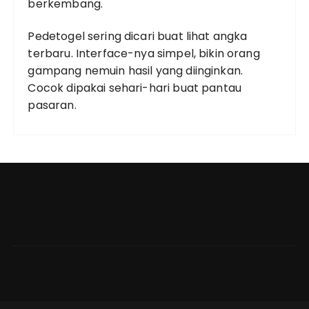
berkembang.
Pedetogel
sering dicari buat lihat angka
terbaru. Interface-nya simpel, bikin orang
gampang nemuin hasil yang diinginkan.
Cocok dipakai sehari-hari buat pantau
pasaran.